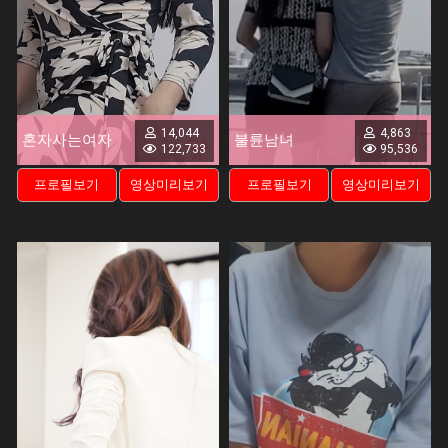
14,044
4,863
혼자사는여자
불륜남녀
122,733
95,536
프로필보기
영상미리보기
프로필보기
영상미리보기