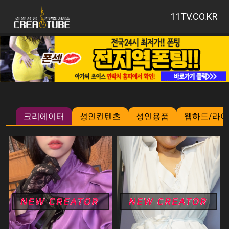
11TV.CO.KR
크리에이터
성인컨텐츠
성인용품
웹하드/라