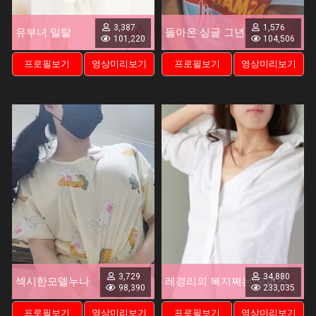
3,387
1,576
유부녀 일탈
돌아온 싱글 그년
101,220
104,506
프로필보기
영상미리보기
프로필보기
영상미리보기
3,729
34,880
섹시한모델누나
레경리의 복지쪄는 오피스
98,390
233,035
프로필보기
영상미리보기
프로필보기
영상미리보기