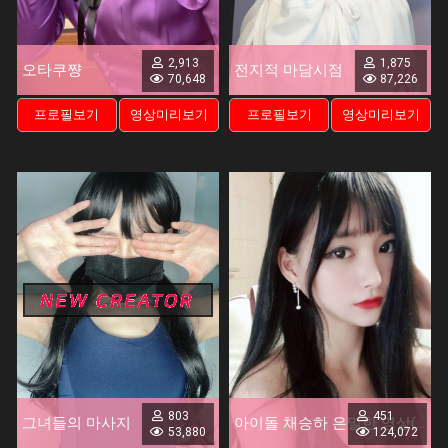
2,913
1,875
오타쿠쨩
전지적 마담시점
70,648
87,226
프로필보기
영상미리보기
프로필보기
영상미리보기
803
451
그녀들의 마사지
아이돌 채승하 은밀한 영상(3DVR)
53,880
124,072