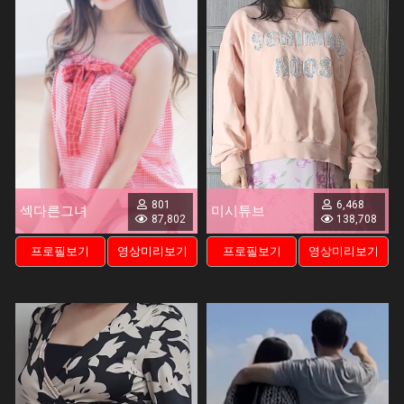
801
6,468
섹다른그녀
미시튜브
87,802
138,708
프로필보기
영상미리보기
프로필보기
영상미리보기