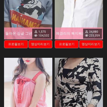
1,575
34,880
돌아온 싱글 그년
레경리의 복지쪄는 오피스
104,532
233,059
프로필보기
영상미리보기
프로필보기
영상미리보기