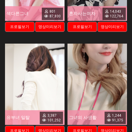
801
14,043
섹다른그녀
혼자사는여자
87,830
122,764
프로필보기
영상미리보기
프로필보기
영상미리보기
3,387
1,244
유부녀 일탈
그녀의 사생활
101,252
91,375
프로필보기
영상미리보기
프로필보기
영상미리보기