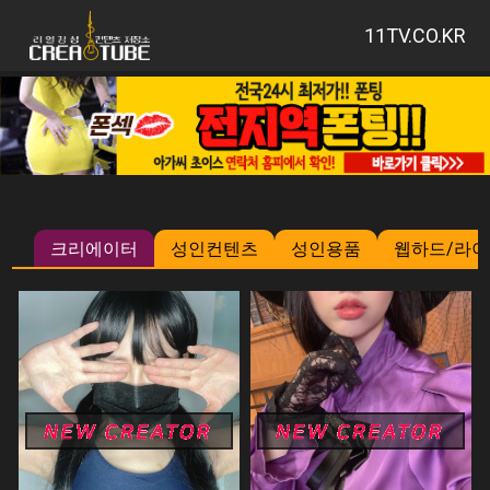
11TV.CO.KR
크리에이터
성인컨텐츠
성인용품
웹하드/라