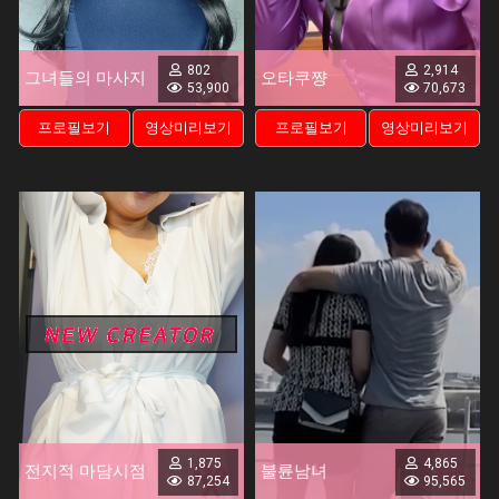
802
2,914
그녀들의 마사지
오타쿠쨩
53,900
70,673
프로필보기
영상미리보기
프로필보기
영상미리보기
1,875
4,865
전지적 마담시점
불륜남녀
87,254
95,565