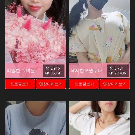
2,915
3,731
리얼한 그녀들
섹시한모델누나
85,141
98,406
프로필보기
영상미리보기
프로필보기
영상미리보기