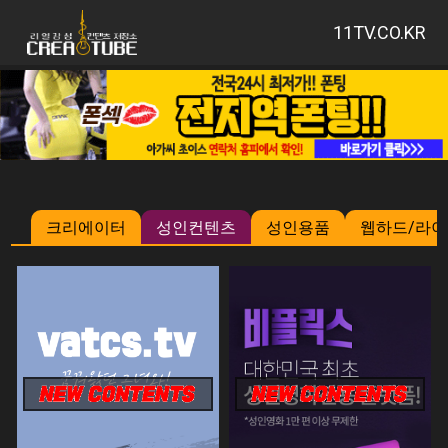
11TV.CO.KR
크리에이터
성인컨텐츠
성인용품
웹하드/라