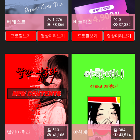
1,276
0
베레스트
비플릭스
38,866
37,389
프로필보기
영상미리보기
프로필보기
영상미리보기
513
384
빨간마후라
야한애니
41,106
43,514